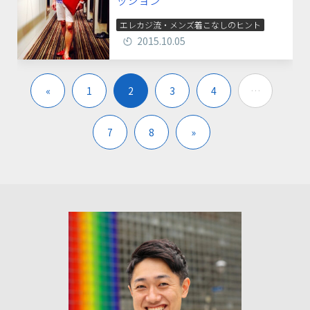
エレカジ流・メンズ着こなしのヒント
2015.10.05
«
1
2
3
4
…
7
8
»