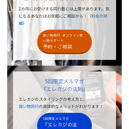
1カ月にお受けする同行数には上限があります。
気
になるあなたはお気軽にご相談から！（
料金の詳
細
）
買い物同行･オンライン買
い物サポート
予約・ご相談
5回限定メルマガ
『エレカジの法則』
エレカジのスタイリングの考え方と、
買い物同行
の具体的なメリットがわかります！
5回限定メルマガ
『エレカジの法