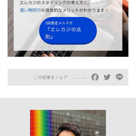
エレカジのスタイリングの考え方と、
買い物同行
の具体的なメリットがわかります！
5回限定メルマガ
『エレカジの法
則』
Facebo
Twitt
Li
この記事をシェア