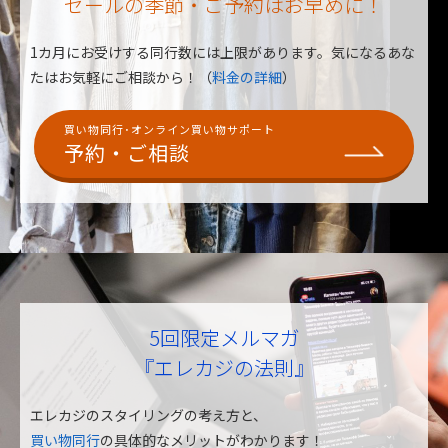
セールの季節・ご予約はお早めに！
1カ月にお受けする同行数には上限があります。
気になるあな
たはお気軽にご相談から！（
料金の詳細
）
買い物同行･オンライン買い物サポート
予約・ご相談
5回限定メルマガ
『エレカジの法則』
エレカジのスタイリングの考え方と、
買い物同行
の具体的なメリットがわかります！