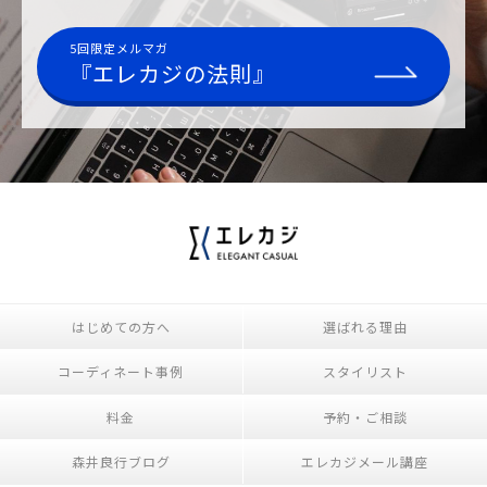
5回限定メルマガ
『エレカジの法則』
はじめての方へ
選ばれる理由
コーディネート事例
スタイリスト
料金
予約・ご相談
森井良行ブログ
エレカジメール講座