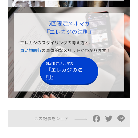
5回限定メルマガ
『エレカジの法則』
エレカジのスタイリングの考え方と、
買い物同行
の具体的なメリットがわかります！
5回限定メルマガ
『エレカジの法
則』
Facebo
Twitt
Li
この記事をシェア