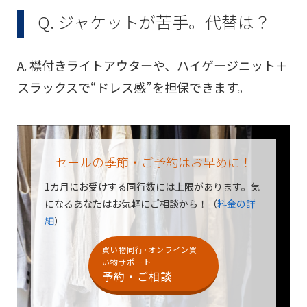
Q. ジャケットが苦手。代替は？
A. 襟付きライトアウターや、ハイゲージニット＋
スラックスで“ドレス感”を担保できます。
セールの季節・ご予約はお早めに！
1カ月にお受けする同行数には上限があります。
気
になるあなたはお気軽にご相談から！（
料金の詳
細
）
買い物同行･オンライン買
い物サポート
予約・ご相談