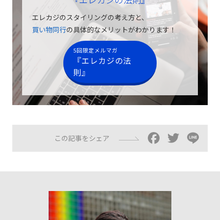
エレカジのスタイリングの考え方と、
買い物同行
の具体的なメリットがわかります！
5回限定メルマガ
『エレカジの法
則』
Facebo
Twitt
Li
この記事をシェア