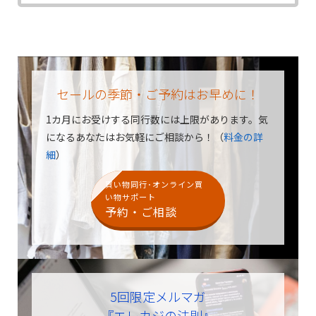
セールの季節・ご予約はお早めに！
1カ月にお受けする同行数には上限があります。
気
になるあなたはお気軽にご相談から！（
料金の詳
細
）
買い物同行･オンライン買
い物サポート
予約・ご相談
5回限定メルマガ
『エレカジの法則』