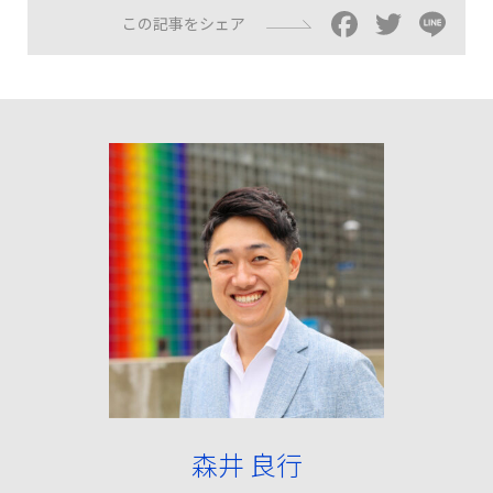
Facebo
Twitt
Li
この記事をシェア
森井 良行