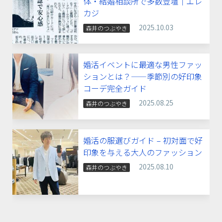
体・結婚相談所で多数登壇｜エレ
カジ
2025.10.03
森井のつぶやき
婚活イベントに最適な男性ファッ
ションとは？——季節別の好印象
コーデ完全ガイド
2025.08.25
森井のつぶやき
婚活の服選びガイド – 初対面で好
印象を与える大人のファッション
2025.08.10
森井のつぶやき