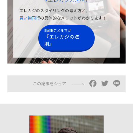
エレカジのスタイリングの考え方と、
買い物同行
の具体的なメリットがわかります！
5回限定メルマガ
『エレカジの法
則』
Facebo
Twitt
Li
この記事をシェア