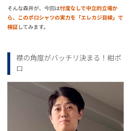
そんな森井が、今回は
忖度なしで中立的立場か
ら、このポロシャツの実力を「エレカジ目線」で
検証
してみます。
襟の角度がバッチリ決まる！紺ポ
ロ