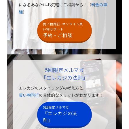
になるあなたはお気軽にご相談から！（
料金の詳
細
）
買い物同行･オンライン買
い物サポート
予約・ご相談
5回限定メルマガ
『エレカジの法則』
エレカジのスタイリングの考え方と、
買い物同行
の具体的なメリットがわかります！
5回限定メルマガ
『エレカジの法
則』