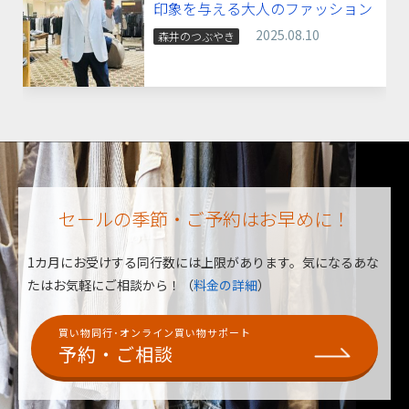
印象を与える大人のファッション
2025.08.10
森井のつぶやき
セールの季節・ご予約はお早めに！
1カ月にお受けする同行数には上限があります。
気になるあな
たはお気軽にご相談から！（
料金の詳細
）
買い物同行･オンライン買い物サポート
予約・ご相談