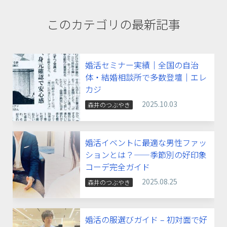
このカテゴリの最新記事
婚活セミナー実績｜全国の自治
体・結婚相談所で多数登壇｜エレ
カジ
2025.10.03
森井のつぶやき
婚活イベントに最適な男性ファッ
ションとは？——季節別の好印象
コーデ完全ガイド
2025.08.25
森井のつぶやき
婚活の服選びガイド – 初対面で好