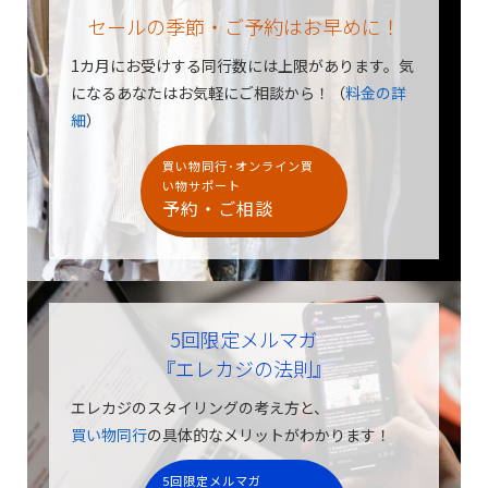
セールの季節・ご予約はお早めに！
1カ月にお受けする同行数には上限があります。
気
になるあなたはお気軽にご相談から！（
料金の詳
細
）
買い物同行･オンライン買
い物サポート
予約・ご相談
5回限定メルマガ
『エレカジの法則』
エレカジのスタイリングの考え方と、
買い物同行
の具体的なメリットがわかります！
5回限定メルマガ