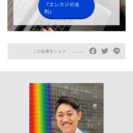
『エレカジの法
則』
Facebo
Twitt
Li
この記事をシェア