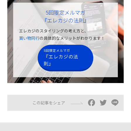
5回限定メルマガ
『エレカジの法則』
エレカジのスタイリングの考え方と、
買い物同行
の具体的なメリットがわかります！
5回限定メルマガ
『エレカジの法
則』
Facebo
Twitt
Li
この記事をシェア