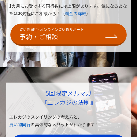
1カ月にお受けする同行数には上限があります。
気になるあな
たはお気軽にご相談から！（
料金の詳細
）
買い物同行･オンライン買い物サポート
予約・ご相談
5回限定メルマガ
『エレカジの法則』
エレカジのスタイリングの考え方と、
買い物同行
の具体的なメリットがわかります！