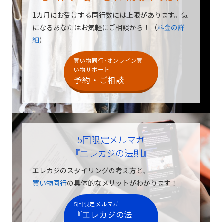
1カ月にお受けする同行数には上限があります。
気
になるあなたはお気軽にご相談から！（
料金の詳
細
）
買い物同行･オンライン買
い物サポート
予約・ご相談
5回限定メルマガ
『エレカジの法則』
エレカジのスタイリングの考え方と、
買い物同行
の具体的なメリットがわかります！
5回限定メルマガ
『エレカジの法