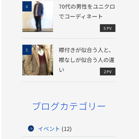
70代の男性をユニクロ
でコーディネート
5 PV
襟付きが似合う人と、
襟なしが似合う人の違
い
2 PV
ブログカテゴリー
イベント
(12)