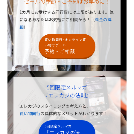
セールの季節・ご予約はお早めに！
1カ月にお受けする同行数には上限があります。
気
になるあなたはお気軽にご相談から！（
料金の詳
細
）
買い物同行･オンライン買
い物サポート
予約・ご相談
5回限定メルマガ
『エレカジの法則』
エレカジのスタイリングの考え方と、
買い物同行
の具体的なメリットがわかります！
5回限定メルマガ
『エレカジの法