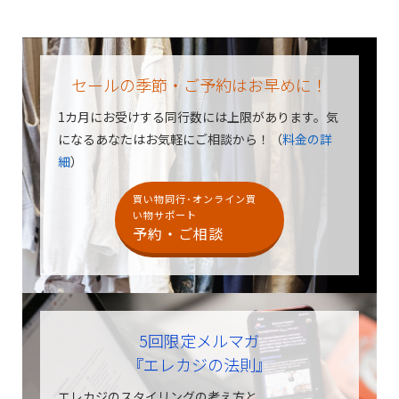
セールの季節・ご予約はお早めに！
1カ月にお受けする同行数には上限があります。
気
になるあなたはお気軽にご相談から！（
料金の詳
細
）
買い物同行･オンライン買
い物サポート
予約・ご相談
5回限定メルマガ
『エレカジの法則』
エレカジのスタイリングの考え方と、