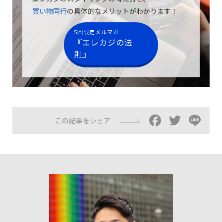
買い物同行
の具体的なメリットがわかります！
5回限定メルマガ
『エレカジの法
則』
Facebo
Twitt
Li
この記事をシェア