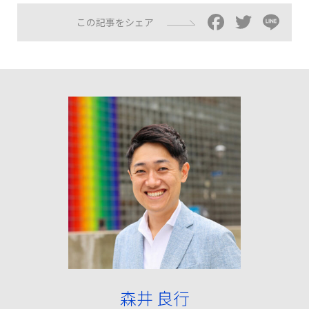
Facebo
Twitt
Li
この記事をシェア
森井 良行