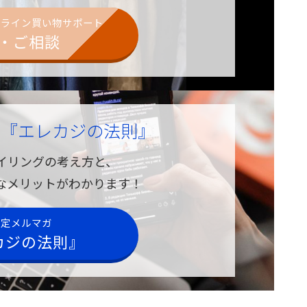
ンライン買い物サポート
・ご相談
ガ
『エレカジの法則』
イリングの考え方と、
なメリットがわかります！
限定メルマガ
カジの法則』