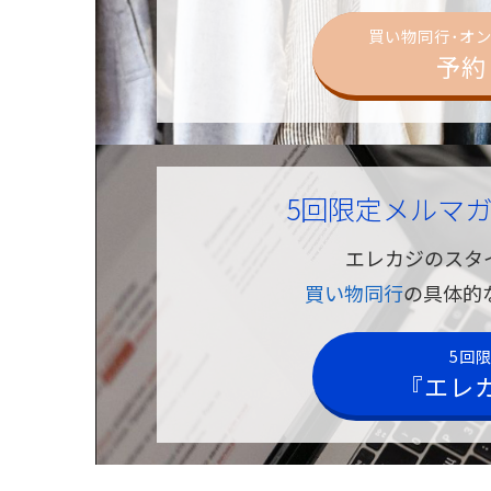
買い物同行･オ
予約
5回限定メルマ
エレカジのスタ
買い物同行
の具体的
5回
『エレ