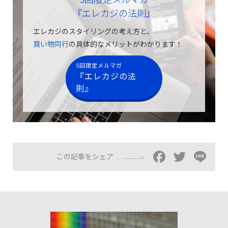
『エレカジの法則』
エレカジのスタイリングの考え方と、
買い物同行
の具体的なメリットがわかります！
5回限定メルマガ
『エレカジの法
則』
Facebo
Twitt
Li
この記事をシェア