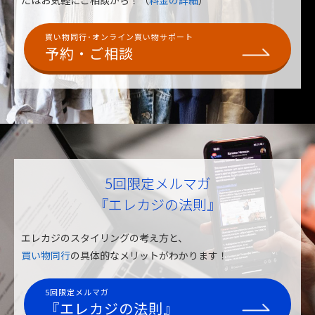
たはお気軽にご相談から！（
料金の詳細
）
買い物同行･オンライン買い物サポート
予約・ご相談
5回限定メルマガ
『エレカジの法則』
エレカジのスタイリングの考え方と、
買い物同行
の具体的なメリットがわかります！
5回限定メルマガ
『エレカジの法則』