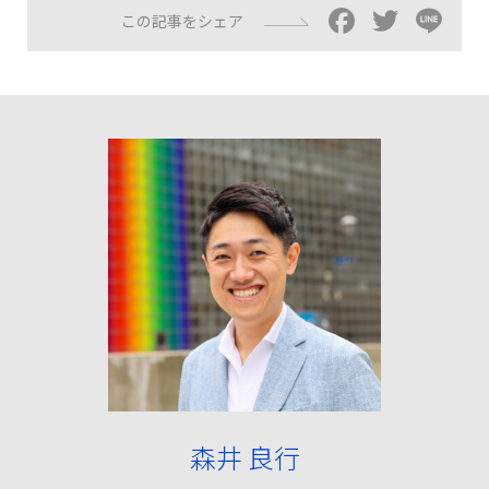
Facebo
Twitt
Li
この記事をシェア
森井 良行