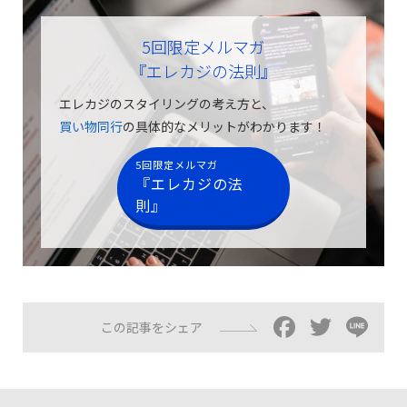
5回限定メルマガ
『エレカジの法則』
エレカジのスタイリングの考え方と、
買い物同行
の具体的なメリットがわかります！
5回限定メルマガ
『エレカジの法
則』
Facebo
Twitt
Li
この記事をシェア