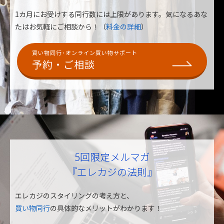
1カ月にお受けする同行数には上限があります。
気になるあな
たはお気軽にご相談から！（
料金の詳細
）
買い物同行･オンライン買い物サポート
予約・ご相談
5回限定メルマガ
『エレカジの法則』
エレカジのスタイリングの考え方と、
買い物同行
の具体的なメリットがわかります！