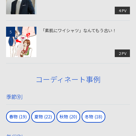
4 PV
「素肌にワイシャツ」なんてもう古い！
2 PV
コーディネート事例
季節別
春物
(19)
夏物
(22)
秋物
(20)
冬物
(18)