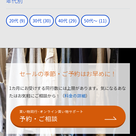
年代別
20代
(9)
30代
(30)
40代
(29)
50代～
(11)
セールの季節・ご予約はお早めに！
1カ月にお受けする同行数には上限があります。
気になるあな
たはお気軽にご相談から！（
料金の詳細
）
買い物同行･オンライン買い物サポート
予約・ご相談