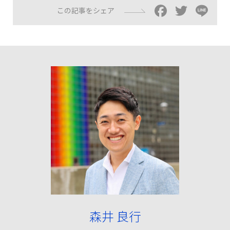
Facebo
Twitt
Li
この記事をシェア
森井 良行