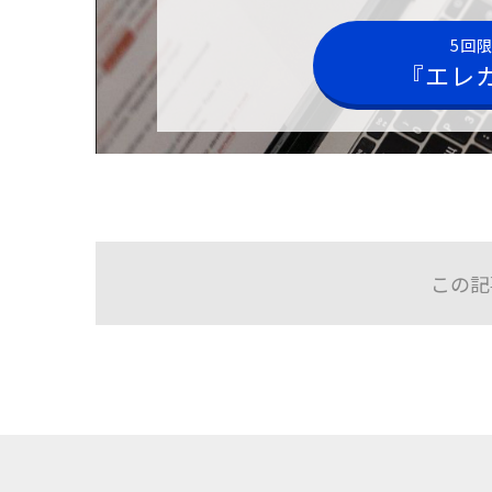
5回
『エレ
この記