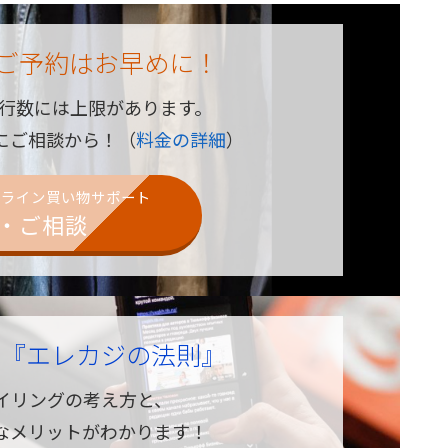
ご予約はお早めに！
同行数には上限があります。
にご相談から！（
料金の詳細
）
ンライン買い物サポート
・ご相談
ガ
『エレカジの法則』
イリングの考え方と、
なメリットがわかります！