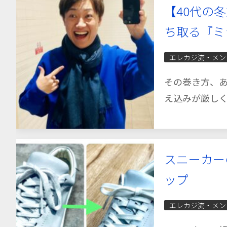
【40代の
ち取る『ミ
エレカジ流・メン
その巻き方、あ
え込みが厳しく
スニーカー
ップ
エレカジ流・メン